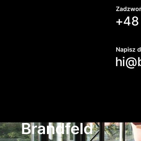
Zadzwoń
+48 
Napisz d
hi@