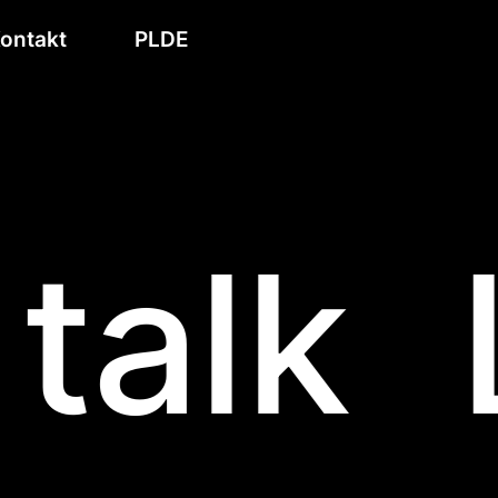
ontakt
PL
DE
talk
L