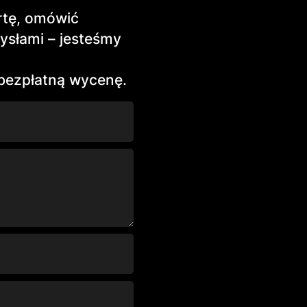
rtę, omówić
ysłami – jesteśmy
 bezpłatną wycenę.