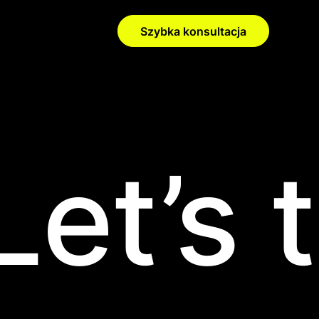
Szybka konsultacja
et’s t