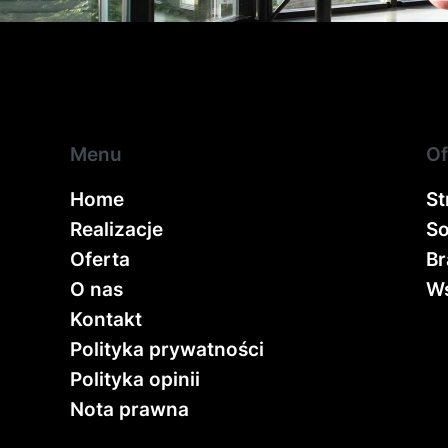
Menu
Of
Home
St
Realizacje
So
Oferta
Br
O nas
Ws
Kontakt
Polityka prywatności
Polityka opinii
Nota prawna