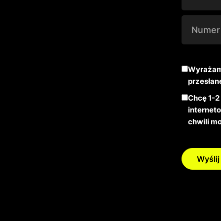
Wyrażam 
przesłan
Chcę 1-2
internet
chwili m
Wyślij