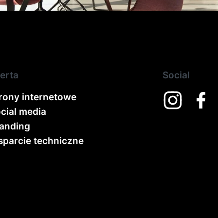
erta
Social
rony internetowe
cial media
anding
parcie techniczne